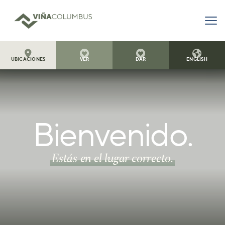




UBICACIONES
VER
DAR
ENGLISH
Bienvenido.
Estás en el lugar correcto.