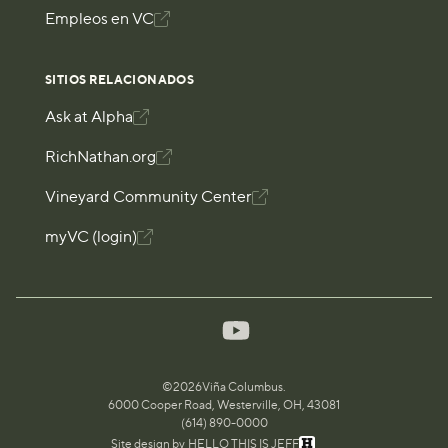
Empleos en VC

SITIOS RELACIONADOS
Ask at Alpha

RichNathan.org

Vineyard Community Center

myVC (login)

©
2026
Viña Columbus.
6000 Cooper Road, Westerville, OH, 43081
(614) 890-0000
Site design by
HELLO THIS IS JEFF