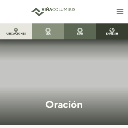




UBICACIONES
VER
DAR
ENGLISH
Oración