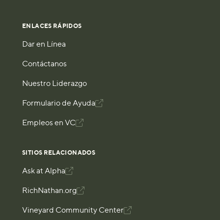
ENLACES RÁPIDOS
Dar en Línea
Contáctanos
Nuestro Liderazgo
Formulario de Ayuda

Empleos en VC

SITIOS RELACIONADOS
Ask at Alpha

RichNathan.org

Vineyard Community Center
