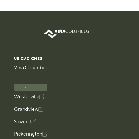
UBICACIONES
Viña Columbus
Inglés
Westerville

Grandview

Sawmill

Pickerington
