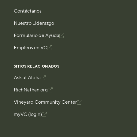
Contáctanos
Nuestro Liderazgo
Formulario de Ayuda

Empleos en VC

SITIOS RELACIONADOS
Ask at Alpha

RichNathan.org

Vineyard Community Center

myVC (login)
