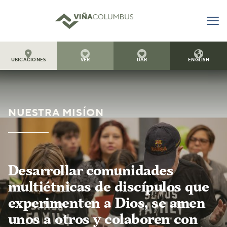




UBICACIONES
VER
DAR
ENGLISH
NUESTRA MISÍON
Desarrollar comunidades
multiétnicas de discípulos que
experimenten a Dios, se amen
unos a otros y colaboren con