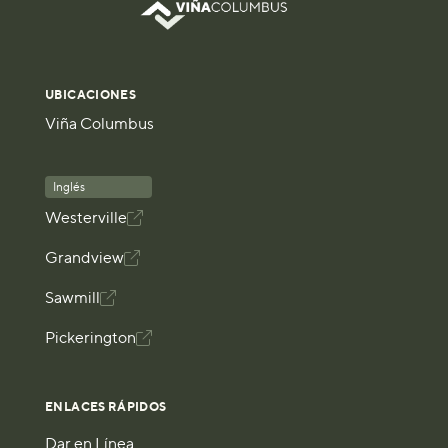
UBICACIONES
Viña Columbus
Inglés
Westerville

Grandview

Sawmill

Pickerington

ENLACES RÁPIDOS
Dar en Línea