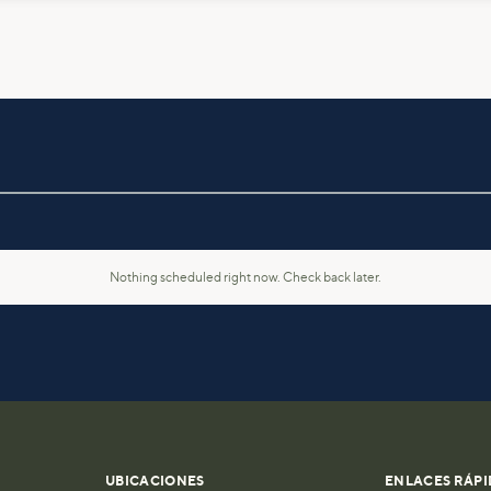
Nothing scheduled right now. Check back later.
UBICACIONES
ENLACES RÁPI