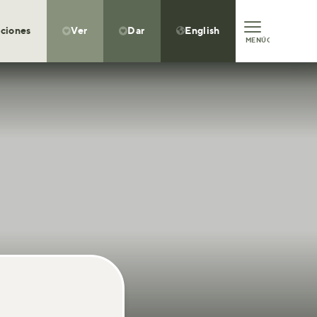
ciones
Ver
Dar
English



MENÚ
CLOSE