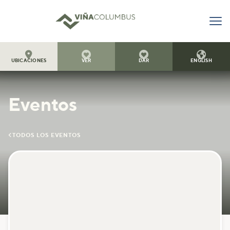




UBICACIONES
VER
DAR
ENGLISH
Eventos

TODOS LOS EVENTOS