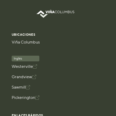
UBICACIONES
Viña Columbus
Inglés
Westerville

Grandview

Sawmill

Pickerington

ENLACES RÁPIDOS