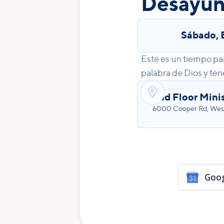
Desayun
Sábado
,
Este es un tiempo par
palabra de Dios y ten

2nd Floor Minis
6000 Cooper Rd, West
Goog