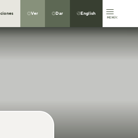
ciones
Ver
Dar
English



MENÚ
CLOSE