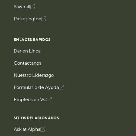
Sawmill

Pickerington

ENLACES RÁPIDOS
Dar en Línea
Contáctanos
Nuestro Liderazgo
Formulario de Ayuda

Empleos en VC

SITIOS RELACIONADOS
Ask at Alpha
