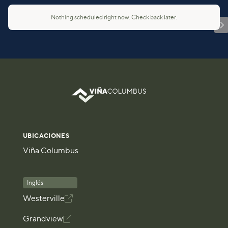
Nothing scheduled right now. Check back later.

UBICACIONES
Viña Columbus
Inglés
Westerville

Grandview
