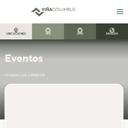




UBICACIONES
VER
DAR
ENGLISH
Eventos

TODOS LOS EVENTOS