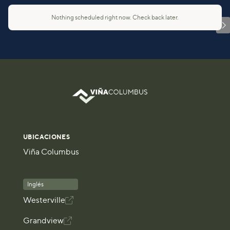
Nothing scheduled right now. Check back later.

UBICACIONES
Viña Columbus
Inglés
Westerville

Grandview
