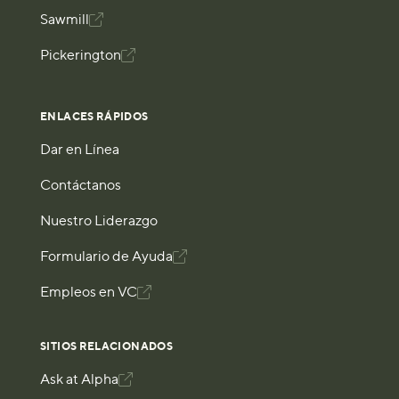
Sawmill

Pickerington

ENLACES RÁPIDOS
Dar en Línea
Contáctanos
Nuestro Liderazgo
Formulario de Ayuda

Empleos en VC

SITIOS RELACIONADOS
Ask at Alpha
