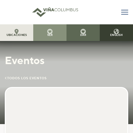




UBICACIONES
VER
DAR
ENGLISH
Eventos

TODOS LOS EVENTOS