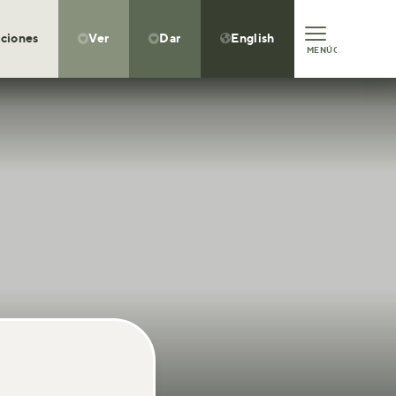
ciones
Ver
Dar
English



MENÚ
CLOSE