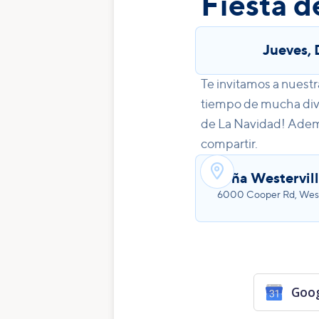
Fiesta d
Jueves
,
Te invitamos a nuestr
tiempo de mucha diver
de La Navidad! Ademas
compartir.

Viña Westervil
6000 Cooper Rd, West
Goog