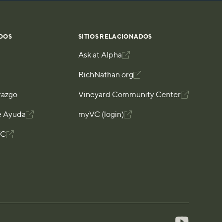
DOS
SITIOS RELACIONADOS
Ask at Alpha

RichNathan.org

razgo
Vineyard Community Center

e Ayuda

myVC (login)

VC
