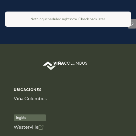
Nothing scheduled right now. Check back later.

UBICACIONES
Viña Columbus
Inglés
Westerville
