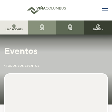




UBICACIONES
VER
DAR
ENGLISH
Eventos

TODOS LOS EVENTOS