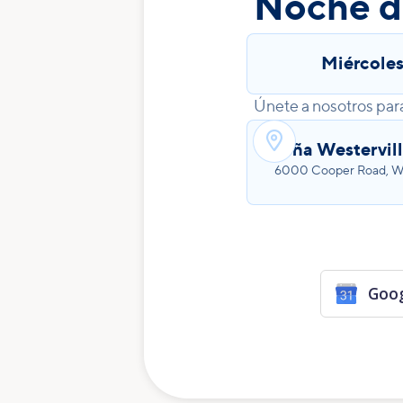
Noche d
Miércole
Únete a nosotros par

Viña Westervil
6000 Cooper Road, We
Goog