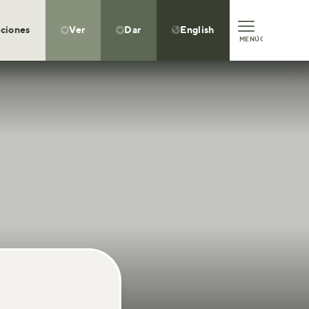
ciones
Ver
Dar
English



MENÚ
CLOSE