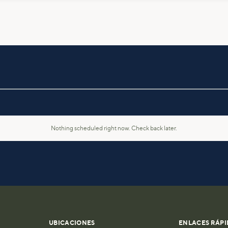
Nothing scheduled right now. Check back later.
UBICACIONES
ENLACES RÁPI