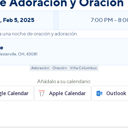
e Adoración y Oración
s
,
Feb 5, 2025
7:00 PM
–
8:0
a una noche de oración y adoración.
le
sterville, OH, 43081
Adoración
Oración
Viña Columbus
Añádalo a su calendario:
le Calendar
Apple Calendar
Outlook 