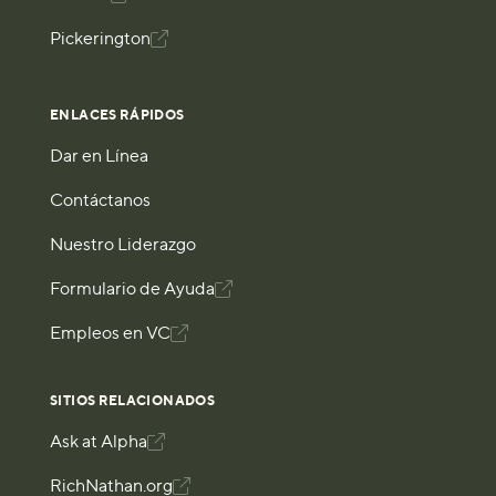
Pickerington

ENLACES RÁPIDOS
Dar en Línea
Contáctanos
Nuestro Liderazgo
Formulario de Ayuda

Empleos en VC

SITIOS RELACIONADOS
Ask at Alpha

RichNathan.org
