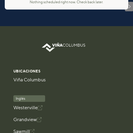
Nothing scheduled right now. Check back later.

UBICACIONES
Viña Columbus
Inglés
Westerville

Grandview

Sawmill
