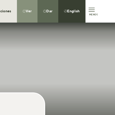
ciones
Ver
Dar
English



MENÚ
CLOSE