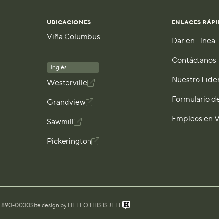
UBICACIONES
ENLACES RÁPI
Viña Columbus
Dar en Línea
Contáctanos
Inglés
Nuestro Lide
Westerville

Formulario d
Grandview

Empleos en 
Sawmill

Pickerington

4) 890-0000
Site design by
HELLO THIS IS JEFF