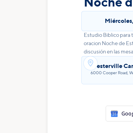
Noche de
Miércoles
Estudio Biblico para
oracion Noche de Estu
discusión en las mesa

Westerville C
6000 Cooper Road, We
Goog