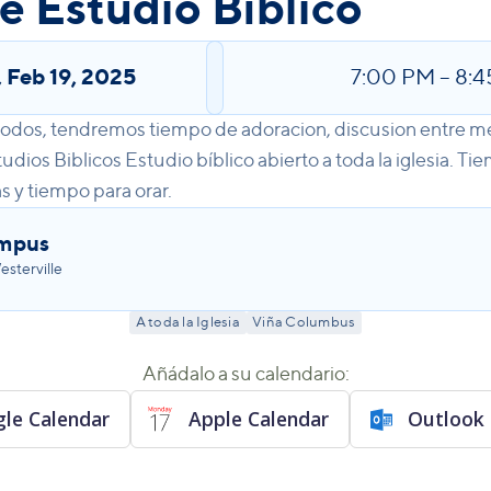
 Estudio Bíblico
,
Feb 19, 2025
7:00 PM
–
8:4
 todos, tendremos tiempo de adoracion, discusion entre m
dios Biblicos Estudio bíblico abierto a toda la iglesia. T
s y tiempo para orar.
ampus
sterville
A toda la Iglesia
Viña Columbus
Añádalo a su calendario:
le Calendar
Apple Calendar
Outlook 