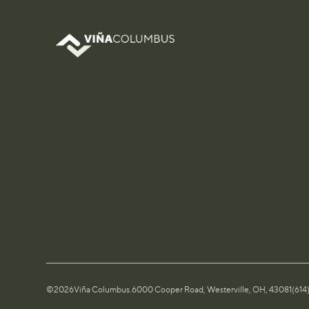
©
2026
Viña Columbus.
6000 Cooper Road, Westerville, OH, 43081
(61