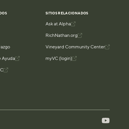
DOS
SITIOS RELACIONADOS
Ask at Alpha

RichNathan.org

razgo
Vineyard Community Center

e Ayuda

myVC (login)

VC
