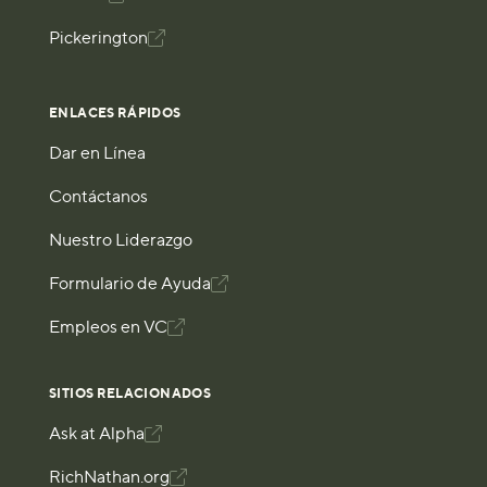
Pickerington

ENLACES RÁPIDOS
Dar en Línea
Contáctanos
Nuestro Liderazgo
Formulario de Ayuda

Empleos en VC

SITIOS RELACIONADOS
Ask at Alpha

RichNathan.org
