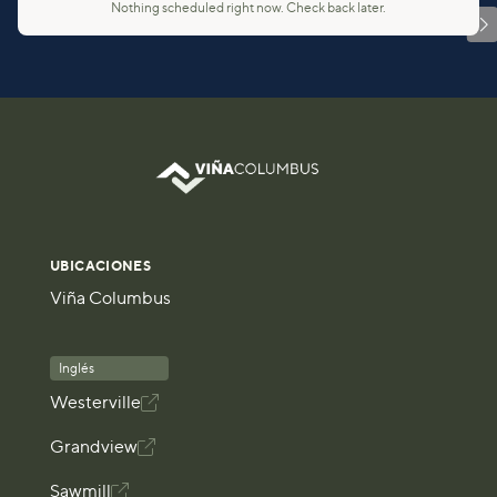
Nothing scheduled right now. Check back later.

UBICACIONES
Viña Columbus
Inglés
Westerville

Grandview

Sawmill
