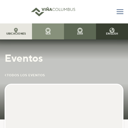




UBICACIONES
VER
DAR
ENGLISH
Eventos

TODOS LOS EVENTOS