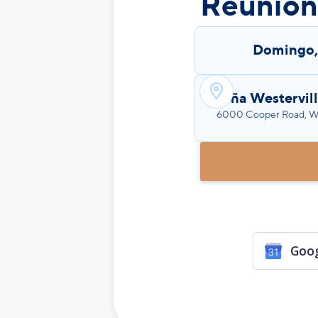
Reunión 
Domingo

Viña Westervill
6000 Cooper Road, We
Goog