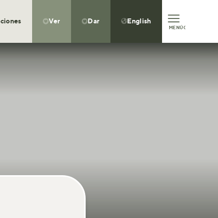
ciones
Ver
Dar
English



MENÚ
CLOSE