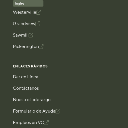
Inglés
Westerville

Grandview

Sawmill

Pickerington

ENLACES RÁPIDOS
Dar en Línea
Contáctanos
Nuestro Liderazgo
Formulario de Ayuda

Empleos en VC
