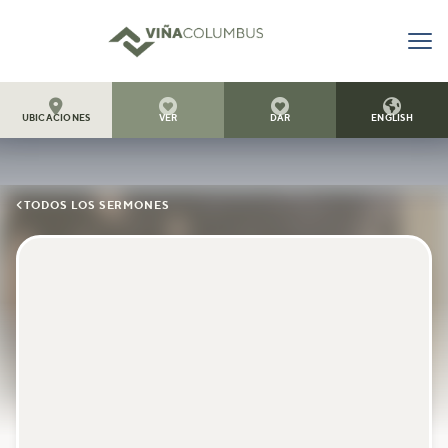




UBICACIONES
VER
DAR
ENGLISH

TODOS LOS SERMONES