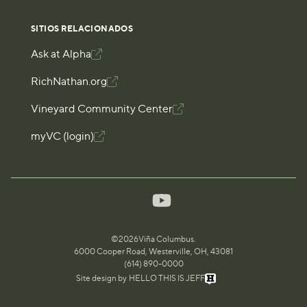
SITIOS RELACIONADOS
Ask at Alpha

RichNathan.org

Vineyard Community Center

myVC (login)

©
2026
Viña Columbus.
6000 Cooper Road, Westerville, OH, 43081
(614) 890-0000
Site design by
HELLO THIS IS JEFF