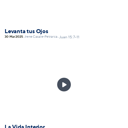
Levanta tus Ojos
30 Mar
2025
Irene Casale-Petrarca
•
•
Juan 15:7-11

La Vida Interior