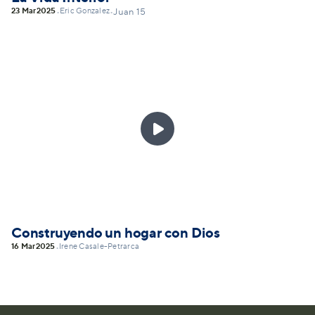
23 Mar
2025
Eric Gonzalez
•
•
Juan 15

Construyendo un hogar con Dios
16 Mar
2025
Irene Casale-Petrarca
•