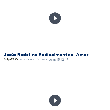

Jesús Redefine Radicalmente el Amor
6 Apr
2025
Irene Casale-Petrarca
•
•
Juan 15:12-17
