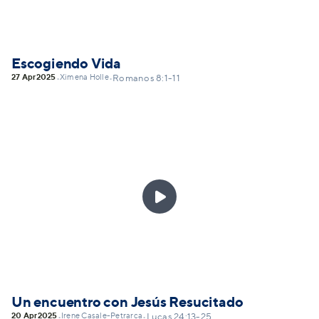
Escogiendo Vida
27 Apr
2025
Ximena Holle
•
•
Romanos 8:1-11

Un encuentro con Jesús Resucitado
20 Apr
2025
Irene Casale-Petrarca
•
•
Lucas 24:13-25