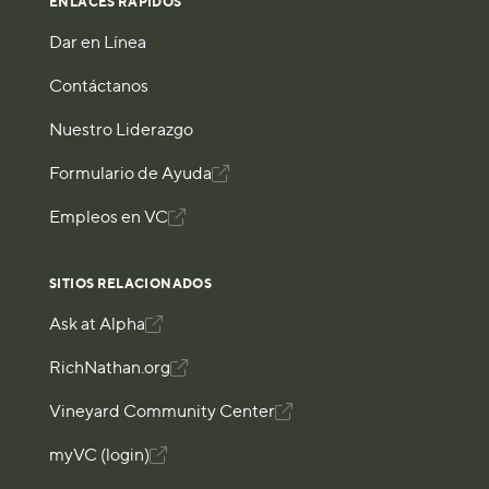
ENLACES RÁPIDOS
Dar en Línea
Contáctanos
Nuestro Liderazgo
Formulario de Ayuda

Empleos en VC

SITIOS RELACIONADOS
Ask at Alpha

RichNathan.org

Vineyard Community Center

myVC (login)
