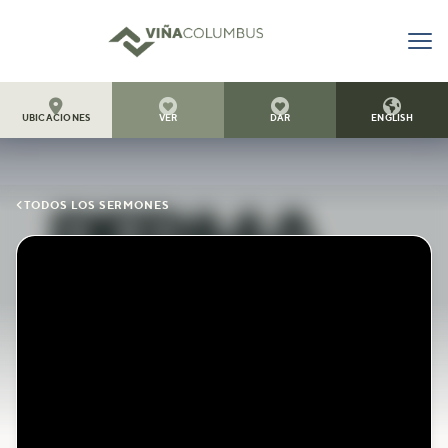




UBICACIONES
VER
DAR
ENGLISH

TODOS LOS SERMONES