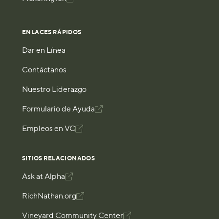
ENLACES RÁPIDOS
Dar en Línea
Contáctanos
Nuestro Liderazgo
Formulario de Ayuda

Empleos en VC

SITIOS RELACIONADOS
Ask at Alpha

RichNathan.org

Vineyard Community Center
