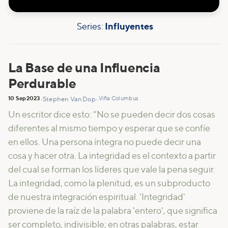
Series:
Influyentes
La Base de una Influencia
Perdurable
10 Sep
2023
Viña Columbus
•
Stephen VanDop
•
Un escritor dice esto: “No se pueden decir dos cosas
diferentes al mismo tiempo y esperar que se confíe
en ellos. Una persona íntegra no puede decir una
cosa y hacer otra. La integridad es el contexto a partir
del cual se forman los líderes que vale la pena seguir.
La integridad, como la plenitud, es un subproducto
de nuestra integración espiritual. 'Integridad'
proviene de la raíz de la palabra 'entero', que significa
ser completo, indivisible; en otras palabras, estar