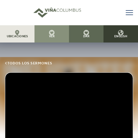




UBICACIONES
VER
DAR
ENGLISH

TODOS LOS SERMONES