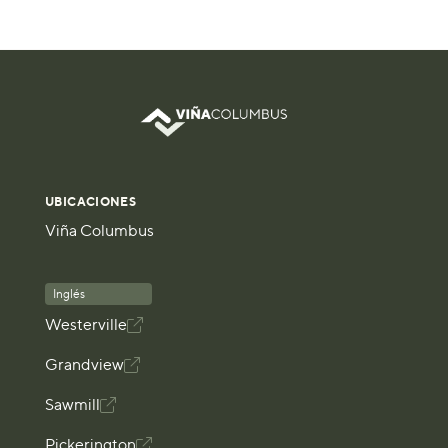
partir del cual se forman los líderes que vale la pena
seguir. La integridad, como la plenitud, es un
subproducto de nuestra integración espiritual.
'Integridad' proviene de la raíz de la palabra 'entero',
que significa ser completo, indivisible; en otras
palabras, estar completo".
UBICACIONES
Viña Columbus
Inglés
Westerville

Grandview

Sawmill

Pickerington
