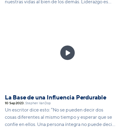
nuestras vidas al bien de los demás. Liderazgo es
sacrificar nuestras vidas por el bien de los demás.

La Base de una Influencia Perdurable
10 Sep
2023
Stephen VanDop
•
Un escritor dice esto: “No se pueden decir dos
cosas diferentes al mismo tiempo y esperar que se
confíe en ellos. Una persona íntegra no puede decir
una cosa y hacer otra. La integridad es el contexto a