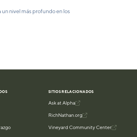
a un nivel más profundo en los
DOS
SITIOS RELACIONADOS
Ask at Alpha

RichNathan.org

razgo
Vineyard Community Center
