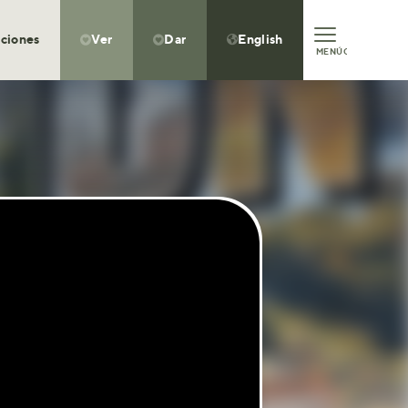
ciones
Ver
Dar
English



MENÚ
CLOSE