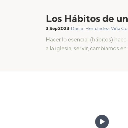
Los Hábitos de un
3 Sep
2023
•
Daniel Hernández
•
Viña C
Hacer lo esencial (hábitos) hac
a la iglesia, servir, cambiamos e
