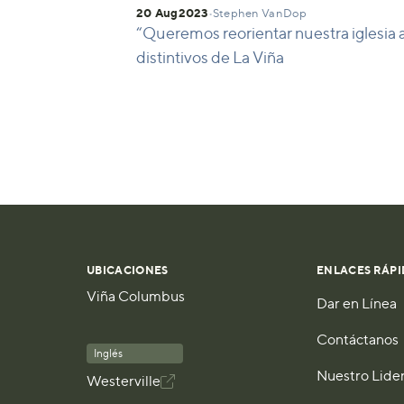
20 Aug
2023
•
Stephen VanDop
“Queremos reorientar nuestra iglesia 
distintivos de La Viña
UBICACIONES
ENLACES RÁPI
Viña Columbus
Dar en Línea
Contáctanos
Inglés
Nuestro Lide
Westerville
