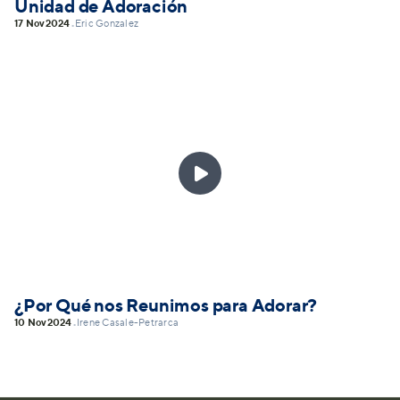
Unidad de Adoración
17 Nov
2024
Eric Gonzalez
•

¿Por Qué nos Reunimos para Adorar?
10 Nov
2024
Irene Casale-Petrarca
•