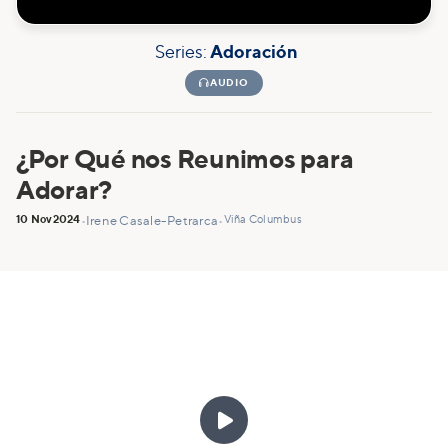
Series:
Adoración

AUDIO
¿Por Qué nos Reunimos para
Adorar?
10 Nov
2024
Viña Columbus
•
Irene Casale-Petrarca
•
