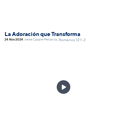
La Adoración que Transforma
24 Nov
2024
Irene Casale-Petrarca
•
•
Romanos 12:1-2
