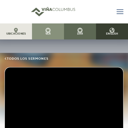




UBICACIONES
VER
DAR
ENGLISH

TODOS LOS SERMONES