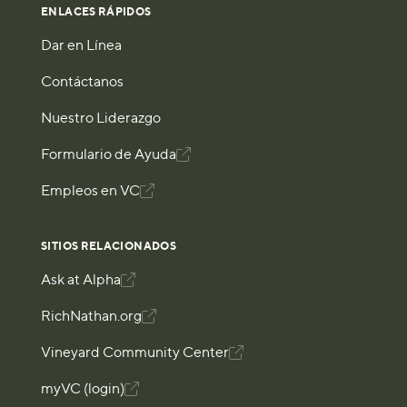
ENLACES RÁPIDOS
Dar en Línea
Contáctanos
Nuestro Liderazgo
Formulario de Ayuda

Empleos en VC

SITIOS RELACIONADOS
Ask at Alpha

RichNathan.org

Vineyard Community Center

myVC (login)
