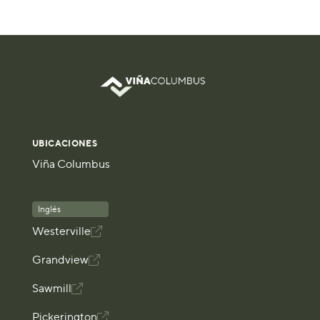
UBICACIONES
Viña Columbus
Inglés
Westerville

Grandview

Sawmill

Pickerington
