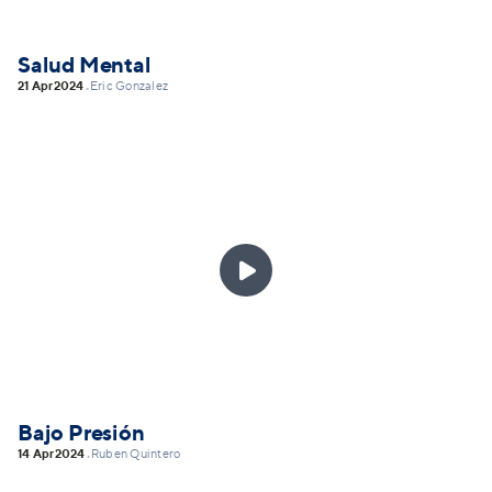
Salud Mental
21 Apr
2024
Eric Gonzalez
•

Bajo Presión
14 Apr
2024
Ruben Quintero
•