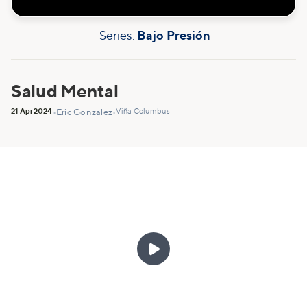
Series:
Bajo Presión
Salud Mental
21 Apr
2024
Viña Columbus
•
Eric Gonzalez
•
