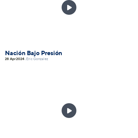

Nación Bajo Presión
28 Apr
2024
Eric Gonzalez
•
