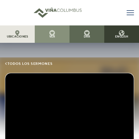




UBICACIONES
VER
DAR
ENGLISH

TODOS LOS SERMONES