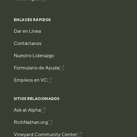
ENLACES RÁPIDOS
Dar en Línea
Contáctanos
Nuestro Liderazgo
Formulario de Ayuda

Empleos en VC

SITIOS RELACIONADOS
Ask at Alpha

RichNathan.org

Vineyard Community Center
