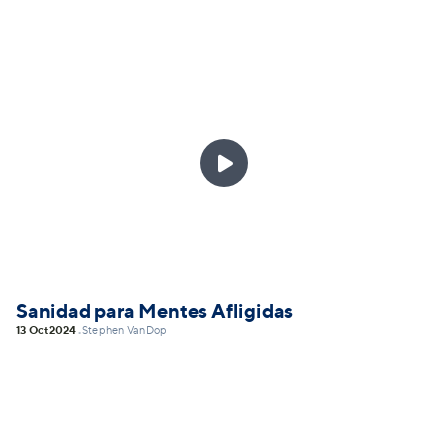

Sanidad para Mentes Afligidas
13 Oct
2024
Stephen VanDop
•