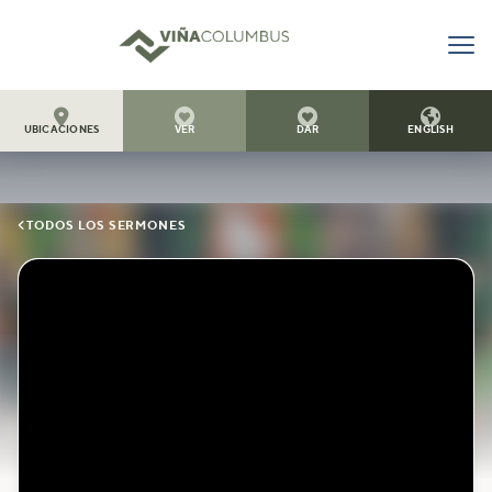




UBICACIONES
VER
DAR
ENGLISH

TODOS LOS SERMONES