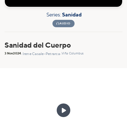
Series:
Sanidad

AUDIO
Sanidad del Cuerpo
3 Nov
2024
Viña Columbus
•
Irene Casale-Petrarca
•
