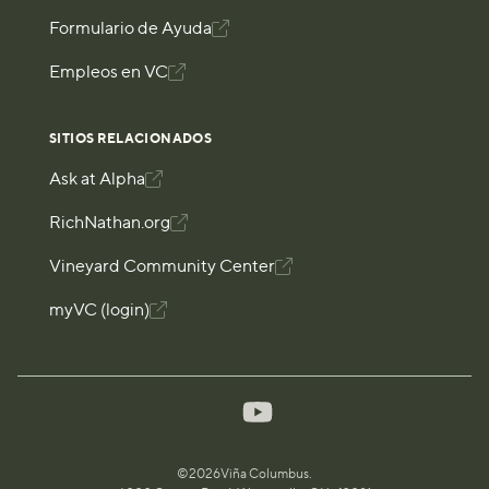
Formulario de Ayuda

Empleos en VC

SITIOS RELACIONADOS
Ask at Alpha

RichNathan.org

Vineyard Community Center

myVC (login)

©
2026
Viña Columbus.