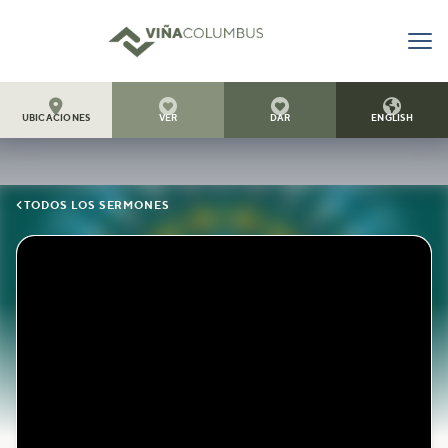




UBICACIONES
VER
DAR
ENGLISH

TODOS LOS SERMONES