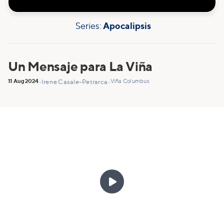
Series:
Apocalipsis
Un Mensaje para La Viña
11 Aug
2024
Viña Columbus
•
Irene Casale-Petrarca
•
