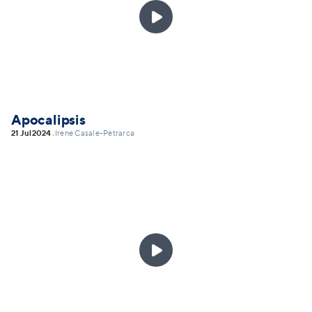

Apocalipsis
21 Jul
2024
Irene Casale-Petrarca
•
