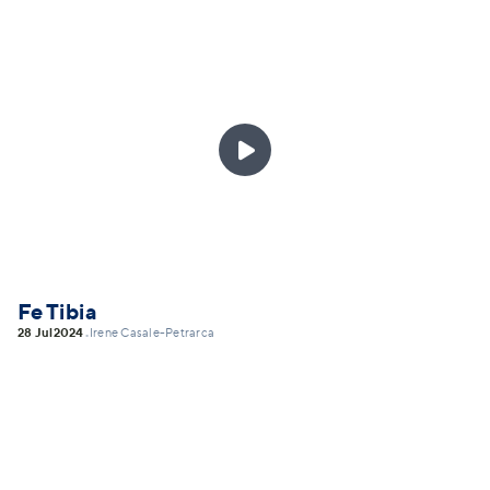

Fe Tibia
28 Jul
2024
Irene Casale-Petrarca
•