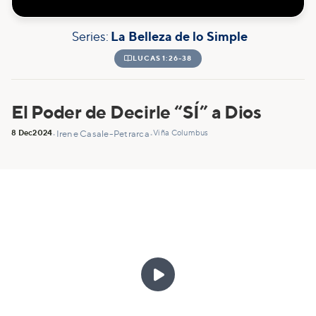
Series:
La Belleza de lo Simple

LUCAS 1:26-38
El Poder de Decirle “SÍ” a Dios
8 Dec
2024
Viña Columbus
•
Irene Casale-Petrarca
•
