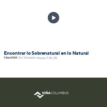

Encontrar lo Sobrenatural en lo Natural
1 Dec
2024
Eric Gonzalez
•
•
Mateo 1:18-25