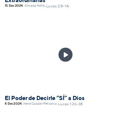
Extraordinarias
15 Dec
2024
Ximena Holle
•
•
Lucas 2:8-14

El Poder de Decirle “SÍ” a Dios
8 Dec
2024
Irene Casale-Petrarca
•
•
Lucas 1:26-38