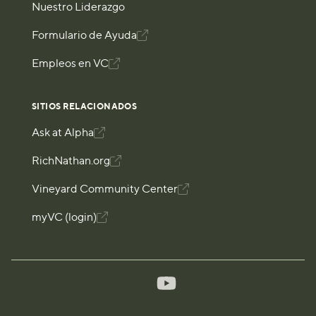
Nuestro Liderazgo
Formulario de Ayuda

Empleos en VC

SITIOS RELACIONADOS
Ask at Alpha

RichNathan.org

Vineyard Community Center

myVC (login)
