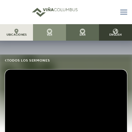




UBICACIONES
VER
DAR
ENGLISH

TODOS LOS SERMONES