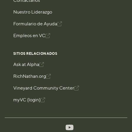
Contáctanos
Nuestro Liderazgo
Formulario de Ayuda

Empleos en VC

SITIOS RELACIONADOS
Ask at Alpha

RichNathan.org

Vineyard Community Center

myVC (login)
