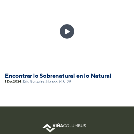

Encontrar lo Sobrenatural en lo Natural
1 Dec
2024
Eric Gonzalez
•
•
Mateo 1:18-25