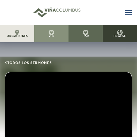




UBICACIONES
VER
DAR
ENGLISH

TODOS LOS SERMONES