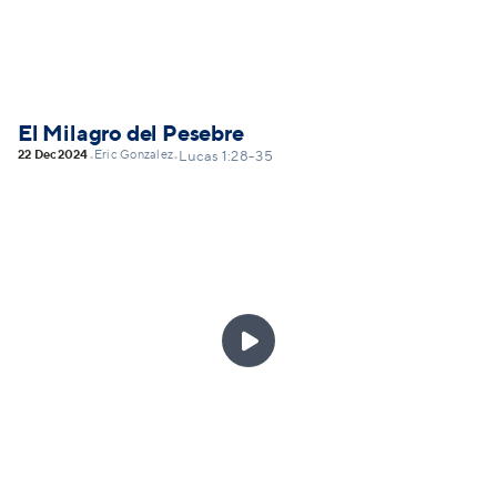
El Milagro del Pesebre
22 Dec
2024
Eric Gonzalez
•
•
Lucas 1:28-35
