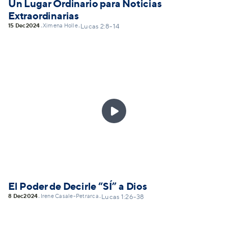
Un Lugar Ordinario para Noticias
Extraordinarias
15 Dec
2024
Ximena Holle
•
•
Lucas 2:8-14

El Poder de Decirle “SÍ” a Dios
8 Dec
2024
Irene Casale-Petrarca
•
•
Lucas 1:26-38